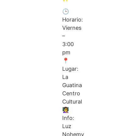
🕒
Horario:
Viernes
–
3:00
pm
📍
Lugar:
La
Guatina
Centro
Cultural
👩‍🏫
Info:
Luz
Nohemy