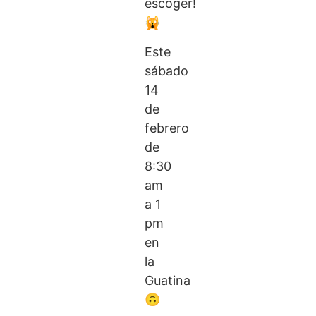
escoger!
🙀
Este
sábado
14
de
febrero
de
8:30
am
a 1
pm
en
la
Guatina
🙃