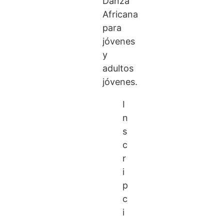
Danza
Africana
para
jóvenes
y
adultos
jóvenes.
I
n
s
c
r
i
p
c
i