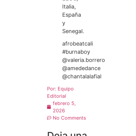
Italia,
España
y
Senegal.
afrobeatcali
#burnaboy
@valeria.borrero
@amededance
@chantalalafial
Por:
Equipo
Editorial
febrero 5,
2026
No Comments
Deja una