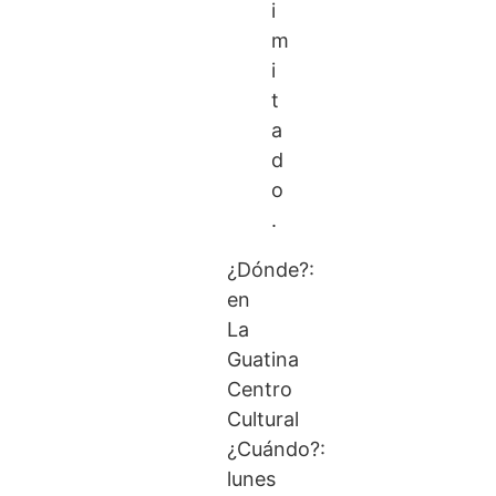
i
m
i
t
a
d
o
.
¿Dónde?:
en
La
Guatina
Centro
Cultural
¿Cuándo?:
lunes