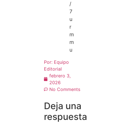
/
7
u
r
m
m
u
Por:
Equipo
Editorial
febrero 3,
2026
No Comments
Deja una
respuesta