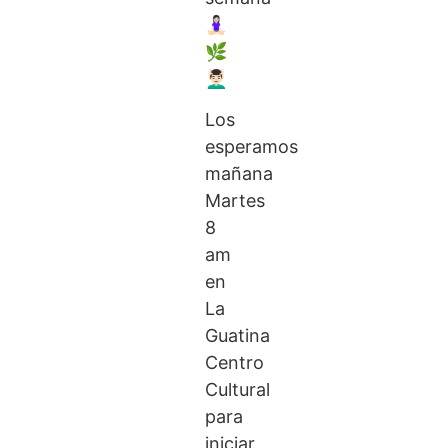
🧘🏻‍♀️
🌿
💆🏻‍♂️
Los
esperamos
mañana
Martes
8
am
en
La
Guatina
Centro
Cultural
para
iniciar