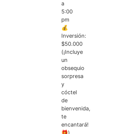
a
5:00
pm
💰
Inversión:
$50.000
(¡Incluye
un
obsequio
sorpresa
y
cóctel
de
bienvenida,
te
encantará!
🎁).