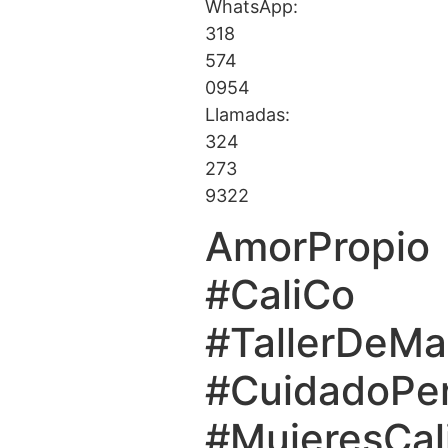
WhatsApp:
318
574
0954
Llamadas:
324
273
9322
AmorPropio
#CaliCo
#TallerDeMaq
#CuidadoPer
#MujeresCal