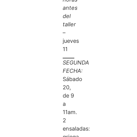
antes
del
taller
–
jueves
11
SEGUNDA
FECHA:
Sábado
20,
de 9
a
11am.
2
ensaladas:
griega