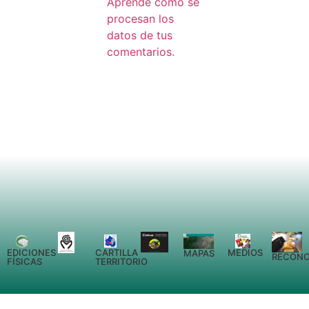
Aprende cómo se
procesan los
datos de tus
comentarios.
EDICIONES
CARTILLA
MEDIOS
MAPAS
RECONO
FÍSICAS
TERRITORIO