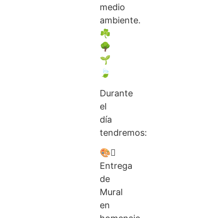
medio
ambiente.
☘
🌳
🌱
🍃
Durante
el
día
tendremos:
🎨🫟
Entrega
de
Mural
en