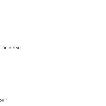
ción del ser
con
*