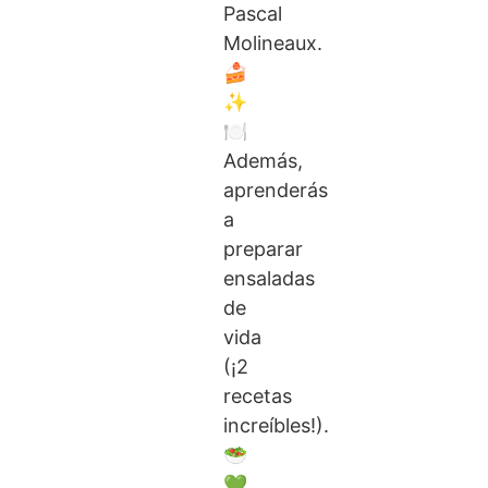
Pascal
Molineaux.
🍰
✨
🍽
Además,
aprenderás
a
preparar
ensaladas
de
vida
(¡2
recetas
increíbles!).
🥗
💚