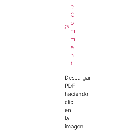
e
C
o
m
m
e
n
t
Descargar
PDF
haciendo
clic
en
la
imagen.