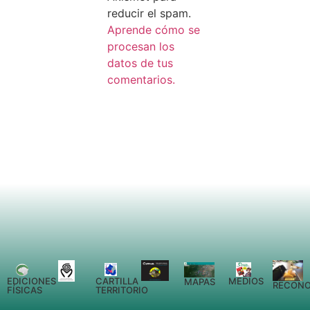
reducir el spam.
Aprende cómo se
procesan los
datos de tus
comentarios.
EDICIONES
CARTILLA
MEDIOS
MAPAS
RECONO
FÍSICAS
TERRITORIO