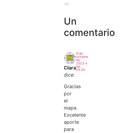
Un
comentario
9 de
octubre
de
2023 a
las
Clara
05:20
dice:
Gracias
por
el
mapa.
Excelente
aporte
para