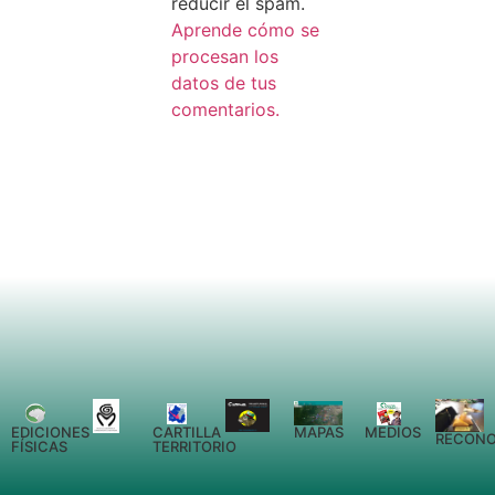
reducir el spam.
Aprende cómo se
procesan los
datos de tus
comentarios.
EDICIONES
CARTILLA
MEDIOS
MAPAS
RECONO
FÍSICAS
TERRITORIO