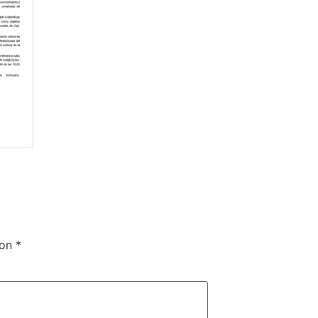
con
*