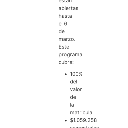
están
abiertas
hasta
el 6
de
marzo.
Este
programa
cubre:
100%
del
valor
de
la
matricula.
$1.059.258
semestrales