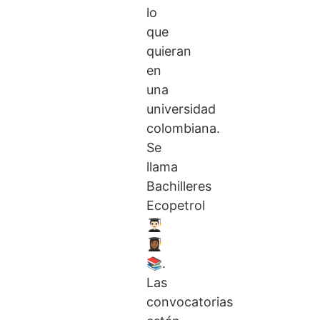
lo
que
quieran
en
una
universidad
colombiana.
Se
llama
Bachilleres
Ecopetrol
👨🏻‍🎓
👩🏾‍🎓
📚.
Las
convocatorias