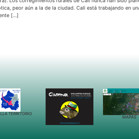
a). Los corregimientos rurales de Cali nunca han sido plan
tica, peor aún a la de la ciudad. Cali está trabajando en u
ente […]
LLA TERRITORIO
MAPAS