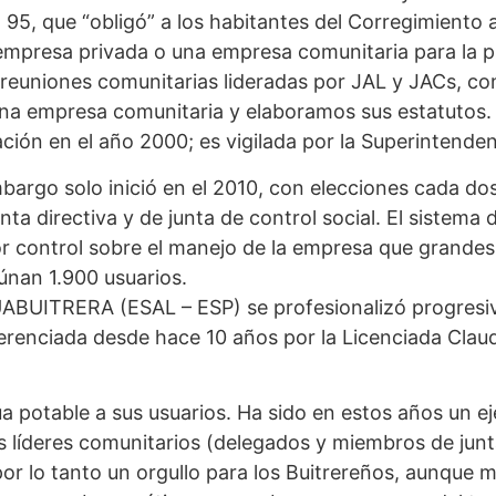
o 95, que “obligó” a los habitantes del Corregimient
 empresa privada o una empresa comunitaria para la pr
reuniones comunitarias lideradas por JAL y JACs, co
una empresa comunitaria y elaboramos sus estatuto
ón en el año 2000; es vigilada por la Superintendenc
bargo solo inició en el 2010, con elecciones cada d
nta directiva y de junta de control social. El sistema 
 control sobre el manejo de la empresa que grandes
eúnan 1.900 usuarios.
ABUITRERA (ESAL – ESP) se profesionalizó progresi
enciada desde hace 10 años por la Licenciada Claudi
otable a sus usuarios. Ha sido en estos años un ej
 líderes comunitarios (delegados y miembros de junta
 por lo tanto un orgullo para los Buitrereños, aunque