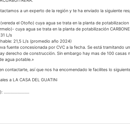
on ACUABUITRERA.
tactamos a un experto de la región y te ha enviado la siguiente re
ereda el Otoño) cuya agua se trata en la planta de potabilizacio
armelo)- cuya agua se trata en la planta de potabilización CARBON
31 L/s
hable: 21,5 L/s (promedio año 2024)
ueva fuente concesionada por CVC a la fecha. Se está tramitando 
y derecho de construcción. Sin embargo hay mas de 100 casas nuev
de agua potable.»
n contactarte, así que nos ha encomendado le facilites lo siguient
onales a LA CASA DEL GUATIN:
jón): ………………….