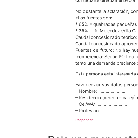
contactarte directamente c
No obstante la aclaración, con
«Las fuentes son:
* 65% = quebradas pequeñas (v
* 35% = río Melendez (Villa C
Caudal concesionado teórico: 
Caudal concesionado aprovec
Fuentes del futuro: No hay n
Incoherencia: Según POT no ha
tanto una demanda creciente 
Esta persona está interesada e
Favor enviar sus datos pers
– Nombre: …………………..
– Residencia (vereda – calle
– Cel/WA: …………………….
– Profesion: ………………………
Responder