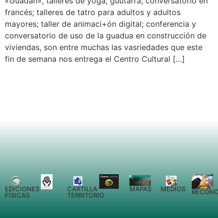
«Guadán», talleres de yoga, guutarra; conversatorio en
francés; talleres de tatro para adultos y adultos
mayores; taller de animaci+ón digital; conferencia y
conversatorio de uso de la guadua en construcción de
viviendas, son entre muchas las vasriedades que este
fin de semana nos entrega el Centro Cultural […]
EDICIONES
CARTILLA
MEDIOS
MAPAS
RECONO
FÍSICAS
TERRITORIO