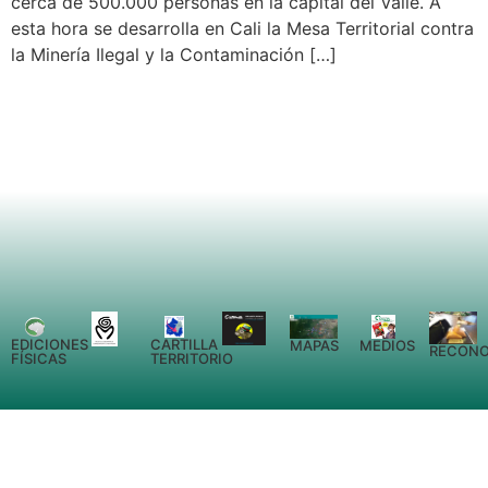
cerca de 500.000 personas en la capital del Valle. A
esta hora se desarrolla en Cali la Mesa Territorial contra
la Minería Ilegal y la Contaminación […]
EDICIONES
CARTILLA
MEDIOS
MAPAS
RECONO
FÍSICAS
TERRITORIO