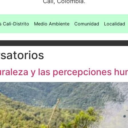
Cali, Colombia.
s Cali-Distrito
Medio Ambiente
Comunidad
Localidad
satorios
uraleza y las percepciones h