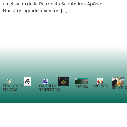
en el salón de la Parroquia San Andrés Apóstol.
Nuestros agradecimientos […]
EDICIONES
CARTILLA
MEDIOS
MAPAS
RECONO
FÍSICAS
TERRITORIO